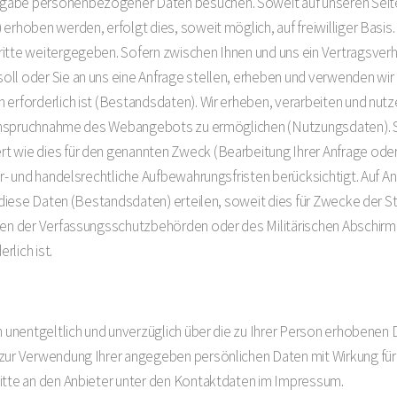
ngabe personenbezogener Daten besuchen. Soweit auf unseren Sei
 erhoben werden, erfolgt dies, soweit möglich, auf freiwilliger Basi
itte weitergegeben. Sofern zwischen Ihnen und uns ein Vertragsverhäl
oll oder Sie an uns eine Anfrage stellen, erheben und verwenden 
n erforderlich ist (Bestandsdaten). Wir erheben, verarbeiten und 
e Inanspruchnahme des Webangebots zu ermöglichen (Nutzungsdaten)
t wie dies für den genannten Zweck (Bearbeitung Ihrer Anfrage oder
uer- und handelsrechtliche Aufbewahrungsfristen berücksichtigt. Auf 
er diese Daten (Bestandsdaten) erteilen, soweit dies für Zwecke der 
aben der Verfassungsschutzbehörden oder des Militärischen Abschir
lich ist.
ch unentgeltlich und unverzüglich über die zu Ihrer Person erhobenen
zur Verwendung Ihrer angegeben persönlichen Daten mit Wirkung für d
bitte an den Anbieter unter den Kontaktdaten im Impressum.