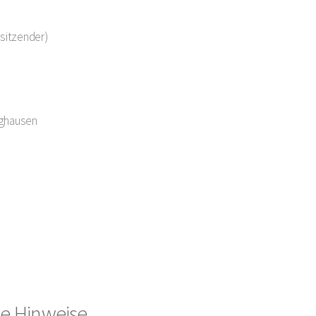
sitzender)
nghausen
he Hinweise