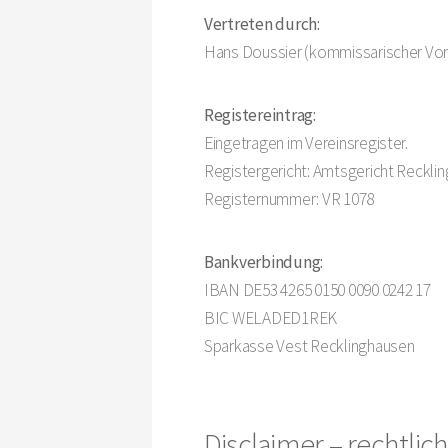
Vertreten durch:
Hans Doussier (kommissarischer Vor
Registereintrag:
Eingetragen im Vereinsregister.
Registergericht: Amtsgericht Reckli
Registernummer: VR 1078
Bankverbindung:
IBAN DE53 4265 0150 0090 0242 17
BIC WELADED1REK
Sparkasse Vest Recklinghausen
Disclaimer – rechtlic