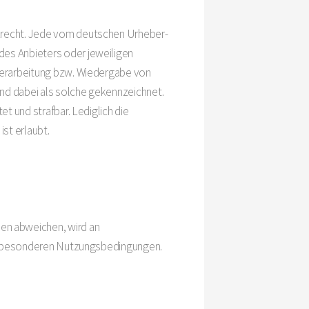
tzrecht. Jede vom deutschen Urheber-
des Anbieters oder jeweiligen
 Verarbeitung bzw. Wiedergabe von
nd dabei als solche gekennzeichnet.
t und strafbar. Lediglich die
st erlaubt.
en abweichen, wird an
die besonderen Nutzungsbedingungen.