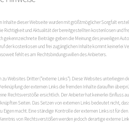
n Inhalte dieser Webseite wurden mit größtmöglicher Sorgfalt erstel
 Richtigkeit und Aktualität der bereitgestellten kostenlosen und fre
h gekennzeichnete Beiträge geben die Meinung des jeweiligen Auto
ufruf der kostenlosen und frei zugänglichen Inhalte kommt keinerlei 
nsoweit fehlt es am Rechtsbindungswillen des Anbieters.
zu Websites Dritter ("externe Links"). Diese Websites unterliegen de
 Verknüpfung der externen Links die fremden Inhalte daraufhin überp
e Rechtsverstöße ersichtlich. Der Anbieter hat keinerlei Einfluss au
rknüpften Seiten. Das Setzen von externen Links bedeutet nicht, dass
u Eigen macht. Eine ständige Kontrolle der externen Links ist für de
Kenntnis von Rechtsverstößen werden jedoch derartige externe Link