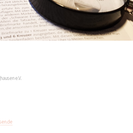
hausen e.V.
sen.de