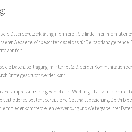
g:
sere Datenschutzerklärung informieren. Sie finden hier Information
unserer Webseite. Wir beachten dabei das für Deutschland geltende 
ite abrufen.
dass die Datenübertragung im Internet (z.B. bei der Kommunikation pe
durch Dritte geschützt werden kann.
eres Impressums zur gewerblichen Werbung ist ausdrücklich nicht e
g erteilt oder es besteht bereits eine Geschäftsbeziehung. Der Anbiet
iermit jeder kommerziellen Verwendung und Weitergabe ihrer Daten