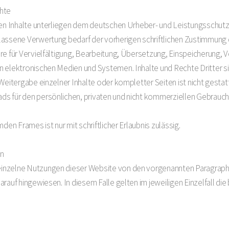
chte
hten Inhalte unterliegen dem deutschen Urheber- und Leistungsschu
lassene Verwertung bedarf der vorherigen schriftlichen Zustimmung 
re für Vervielfältigung, Bearbeitung, Übersetzung, Einspeicherung,
n elektronischen Medien und Systemen. Inhalte und Rechte Dritter si
Weitergabe einzelner Inhalte oder kompletter Seiten ist nicht gestatte
 für den persönlichen, privaten und nicht kommerziellen Gebrauch i
den Frames ist nur mit schriftlicher Erlaubnis zulässig.
n
inzelne Nutzungen dieser Website von den vorgenannten Paragraph
arauf hingewiesen. In diesem Falle gelten im jeweiligen Einzelfall 