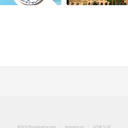
© BSV Recklinghausen
Impressum
HTML5 UP